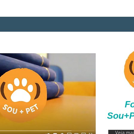
F
Sou+Pe
Veja mai