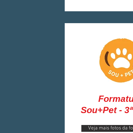
Formatu
Sou+Pet - 3
Veja mais fotos da f