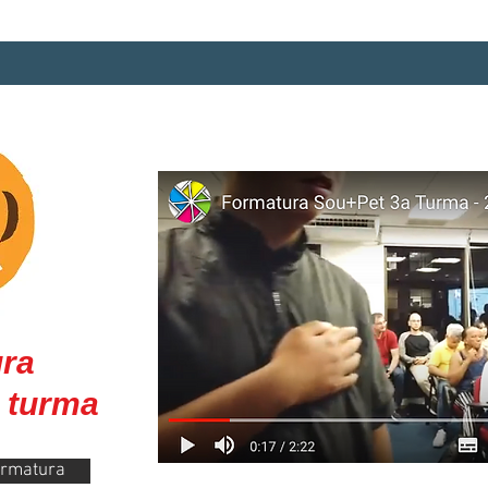
ra
ª turma
ormatura