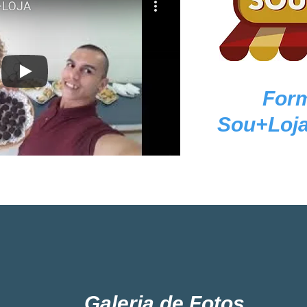
For
Sou+Loja
Galeria de Fotos