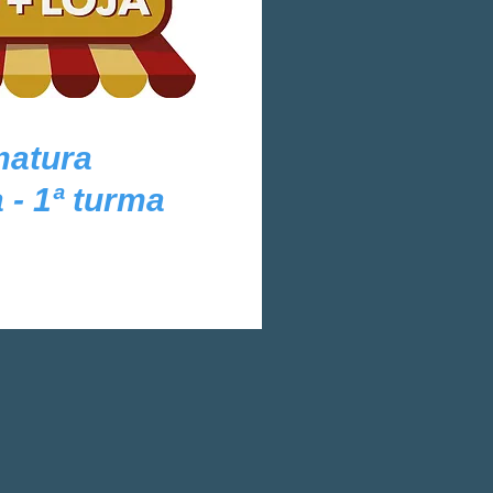
matura
 - 1ª turma