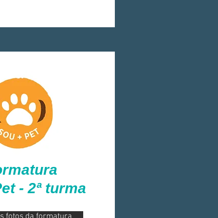
ormatura
t - 2ª turma
s fotos da formatura