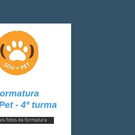
ormatura
et - 4ª turma
is fotos da formatura