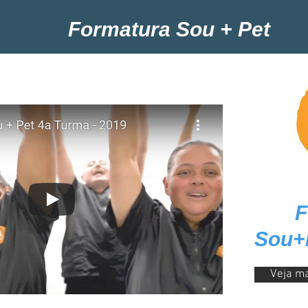
Formatura Sou + Pet
F
Sou+P
Veja ma