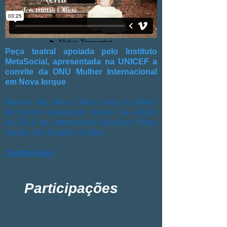
Peça teatral apoiada pelo Instituto
MetaSocial, apresentada na UNICEF a
convite da ONU Mulher Internacional
em Nova Iorque
Menina dos Meus Olhos levou o prêmio
de melhor espetáculo teatral, na edição
de 2016 do International Brazilian Press
Award, nos Estados Unidos.
Confira Aqui
Participações